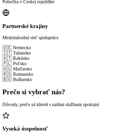
Pobočka v Českej republike
Partnerské krajiny
Medzinárodná sieť spolupráce
🇩🇪 Nemecko
🇮🇹 Taliansko
🇦🇹 Rakúsko
🇵🇱 Poľsko
🇭🇺 Maďarsko
🇷🇴 Rumunsko
🇧🇬 Bulharsko
Prečo si vybrať nás?
Dôvody, prečo sú klienti s našimi službami spokojní
Vysoká ússpešnosť