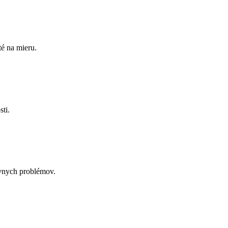
é na mieru.
ti.
ávnych problémov.