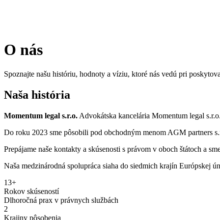
O nás
Spoznajte našu históriu, hodnoty a víziu, ktoré nás vedú pri poskyt
Naša história
Momentum legal s.r.o.
Advokátska kancelária Momentum legal s.r.o. 
Do roku 2023 sme pôsobili pod obchodným menom AGM partners s.r.o.
Prepájame naše kontakty a skúsenosti s právom v oboch štátoch a sme
Naša medzinárodná spolupráca siaha do siedmich krajín Európskej ú
13+
Rokov skúseností
Dlhoročná prax v právnych službách
2
Krajiny pôsobenia