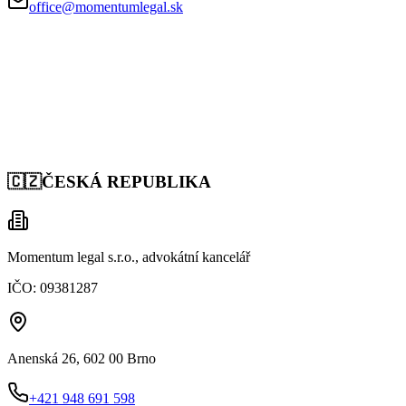
office@momentumlegal.sk
🇨🇿
ČESKÁ REPUBLIKA
Momentum legal s.r.o., advokátní kancelář
IČO:
09381287
Anenská 26, 602 00 Brno
+421 948 691 598