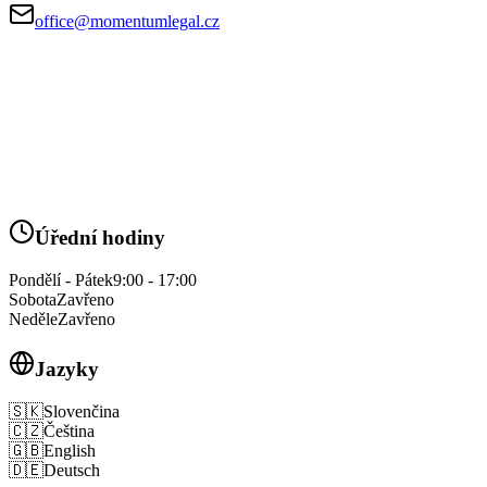
office@momentumlegal.cz
Úřední hodiny
Pondělí - Pátek
9:00 - 17:00
Sobota
Zavřeno
Neděle
Zavřeno
Jazyky
🇸🇰
Slovenčina
🇨🇿
Čeština
🇬🇧
English
🇩🇪
Deutsch