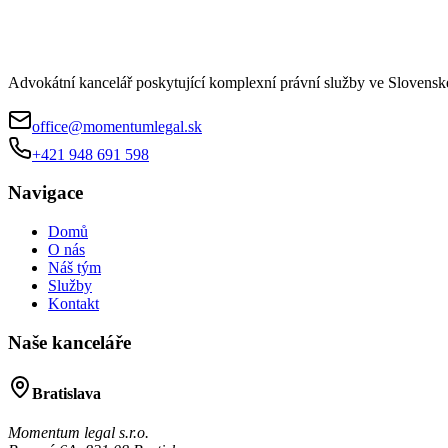
Advokátní kancelář poskytující komplexní právní služby ve Slovenské
office@momentumlegal.sk
+421 948 691 598
Navigace
Domů
O nás
Náš tým
Služby
Kontakt
Naše kanceláře
Bratislava
Momentum legal s.r.o.