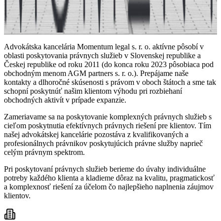
Advokátska kancelária Momentum legal s. r. o. aktívne pôsobí v
oblasti poskytovania právnych služieb v Slovenskej republike a
Českej republike od roku 2011 (do konca roku 2023 pôsobiaca pod
obchodným menom AGM partners s. r. o.). Prepájame naše
kontakty a dlhoročné skúsenosti s právom v oboch štátoch a sme tak
schopní poskytnúť našim klientom výhodu pri rozbiehaní
obchodných aktivít v prípade expanzie.
Zameriavame sa na poskytovanie komplexných právnych služieb s
cieľom poskytnutia efektívnych právnych riešení pre klientov. Tím
našej advokátskej kancelárie pozostáva z kvalifikovaných a
profesionálnych právnikov poskytujúcich právne služby naprieč
celým právnym spektrom.
Pri poskytovaní právnych služieb berieme do úvahy individuálne
potreby každého klienta a kladieme dôraz na kvalitu, pragmatickosť
a komplexnosť riešení za účelom čo najlepšieho naplnenia záujmov
klientov.